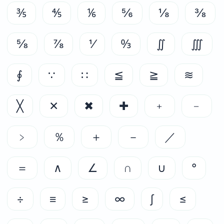
⅗
⅘
⅙
⅚
⅛
⅜
⅝
⅞
⅟
↉
∬
∭
∮
∵
∷
≦
≧
≋
╳
✕
✖
✚
﹢
﹣
﹥
％
＋
－
／
＝
∧
∠
∩
∪
°
÷
≡
≥
∞
∫
≤