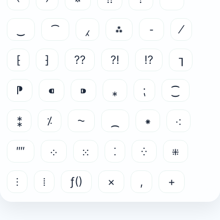
‿
⁀
⁁
⁂
⁃
⁄
⁅
⁆
⁇
⁈
⁉
⁊
⁋
⁌
⁍
⁎
⁏
⁐
⁑
⁒
⁓
⁔
⁕
⁖
⁗
⁘
⁙
⁚
⁛
⁜
⁝
⁞
ƒ()
×
,
+