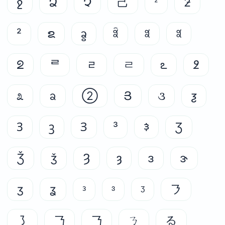
ջ
Ձ
Չ
⼰
ᒾ
ƻ
²
ຂ
ᦧ
ꎾ
ꎿ
꒺
ᘖ
ᄅ
ᆯ
ㄹ
ఽ
߶
೩
ᨡ
②
Յ
૩
ƺ
Ꝫ
ꝫ
Ɜ
³
ꛌ
Ʒ
Ǯ
ǯ
Ȝ
ȝ
ɜ
ɝ
ʒ
ʓ
ᵌ
ᶟ
ᶾ
㇋
㇌
㇡
㇡
ㄋ
る