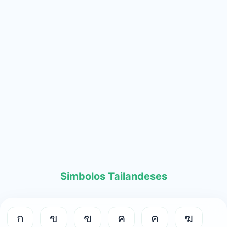
Simbolos Tailandeses
ก
ข
ฃ
ค
ฅ
ฆ