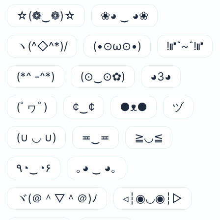
☆(❁‿❁)☆
❀◕ ‿ ◕❀
ヽ(^◇^*)/
(•⊙ω⊙•)
!⑈ˆ~ˆ!⑈
(*^ -^*)
(⊙‿⊙✿)
◕3◕
(ﾟヮﾟ)
¢‿¢
●ᴥ●
ヅ
(∪ ◡ ∪)
≖‿≖
≧◡≦
٩◔‿◔۶
｡◕ ‿ ◕｡
ヾ(＠＾▽＾＠)ﾉ
◃┆◉◡◉┆▷