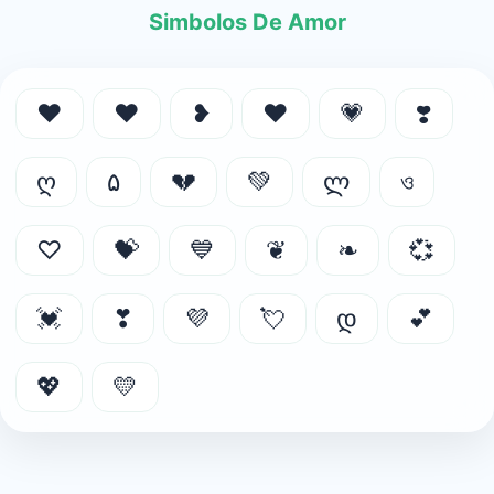
Simbolos De Amor
❤
♥
❥
❤️️
💗
❣️
ღ
۵
💔
💚
ლ
ও
♡
💝
💙
❦
❧
💞
💓
❣
💜
💘
დ
💕
💖
💛