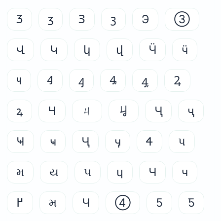
Ⳅ
ⳅ
Ⳍ
ⳍ
Э
③
Վ
Կ
կ
վ
Ӵ
ӵ
౺
Ꜭ
ꜭ
Ꜯ
ꜯ
Ꝝ
ꝝ
Ɥ
ㄐ
ㆢ
Ҷ
ҷ
Ҹ
ҹ
Ӌ
ӌ
Ꮞ
પ
મ
ય
૫
ɥ
Ч
ч
߂
મ
Ч
④
5
Ƽ