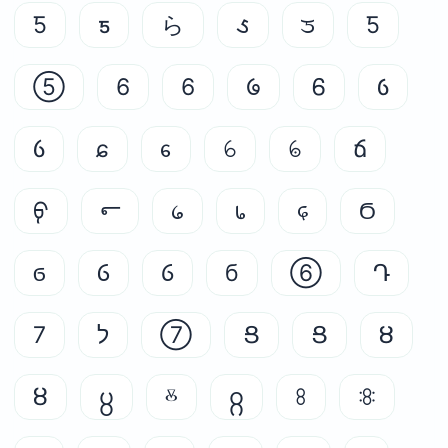
Ƽ
ƽ
ら
᱆
ᤍ
Ƽ
⑤
6
6
᱙
Ꮾ
Ỽ
ỽ
ɕ
ᧈ
ꕃ
ꕄ
ճ
ᠹ
൳
᥀
᥇
᥌
Ϭ
ϭ
Ⳓ
ⳓ
б
⑥
Դ
7
ל
⑦
Ց
Ց
Ȣ
ȣ
႘
ⰻ
႙
ꖉ
ꖊ