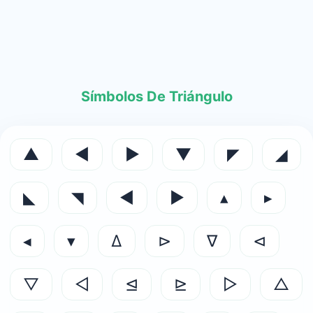
Símbolos De Triángulo
▲
◄
►
▼
◤
◢
◣
◥
◀
▶
▴
▸
◂
▾
∆
⊳
∇
⊲
▽
◁
⊴
⊵
▷
△