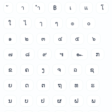
า
ำ
฿
เ
แ
โ
ใ
ไ
ๅ
ๆ
๏
๐
๑
๒
๓
๔
๕
๖
๗
๘
๙
๚
๛
ກ
ຂ
ຄ
ງ
ຈ
ຉ
ຊ
ຍ
ດ
ຕ
ຖ
ທ
ຘ
ນ
ບ
ປ
ຜ
ຝ
ພ