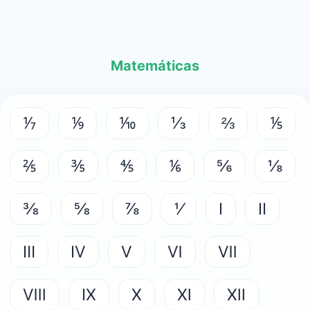
Matemáticas
⅐
⅑
⅒
⅓
⅔
⅕
⅖
⅗
⅘
⅙
⅚
⅛
⅜
⅝
⅞
⅟
Ⅰ
Ⅱ
Ⅲ
Ⅳ
Ⅴ
Ⅵ
Ⅶ
Ⅷ
Ⅸ
Ⅹ
Ⅺ
Ⅻ