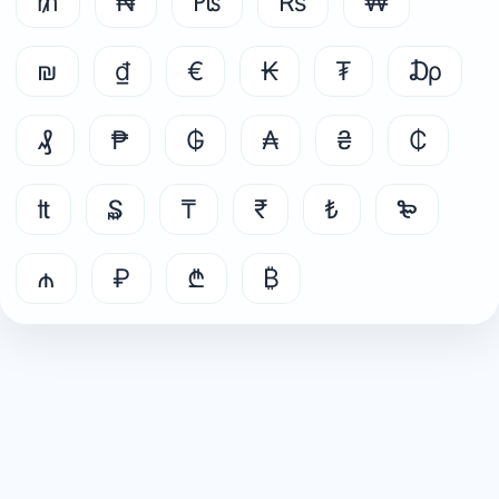
₥
₦
₧
₨
₩
₪
₫
€
₭
₮
₯
₰
₱
₲
₳
₴
₵
₶
₷
₸
₹
₺
₻
₼
₽
₾
₿