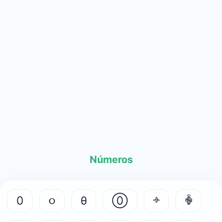
Números
0
૦
θ
⓪
ⱚ
ꅴ