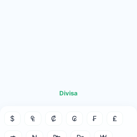
Divisa
$
₠
₡
₢
₣
₤