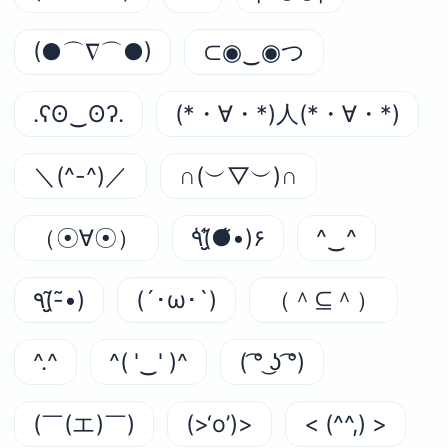
(●⌒∇⌒●)
⊂◉‿◉つ
.ʕʘ‿ʘʔ.
(*・∀・*)人(*・∀・*)
＼(^-^)／
∩(︶▽︶)∩
（☉∀☉）
٩(̾●̮̮̃̾•̃̾)۶
^‿^
٩(-̮̮̃•̃)
(´･ω･`)
（＾⊆＾）
^.^
^( '‿' )^
( ͡° ͜ʖ ͡°)
(￣(エ)￣)
(>‘o’)>
< (^^,) >