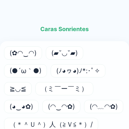
Caras Sonrientes
(✿◠‿◠)
(▰˘◡˘▰)
(●´ω｀●)
(ﾉ◕ヮ◕)ﾉ*:･ﾟ✧
≧◡≦
（ミ￣ー￣ミ）
(◕‿◕✿)
(◠‿◠✿)
(◠﹏◠✿)
（＊＾Ｕ＾）人（≧Ｖ≦＊）/