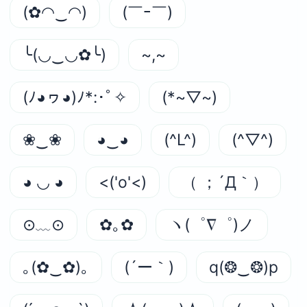
(✿◠‿◠)
(￣ｰ￣)
╰(◡‿◡✿╰)
~,~
(ﾉ◕ヮ◕)ﾉ*:･ﾟ✧
(*~▽~)
❀‿❀
◕‿◕
(^L^)
(^▽^)
◕ ◡ ◕
<('o'<)
（ ；´Д｀）
⊙﹏⊙
✿｡✿
ヽ(゜∇゜)ノ
｡(✿‿✿)｡
(´ー｀)
q(❂‿❂)p