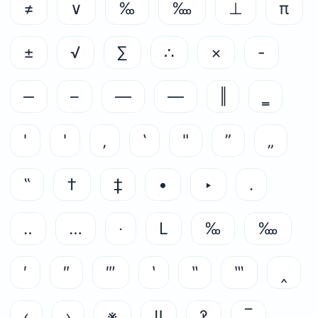
≠
∨
‰
‱
⊥
π
±
√
∑
∴
×
-
‒
–
—
―
‖
‗
'
'
‚
‛
"
”
„
‟
†
‡
•
‣
․
‥
…
‧
L
‰
‱
′
″
‴
‵
‶
‷
‸
‹
›
※
‼
‽
‾