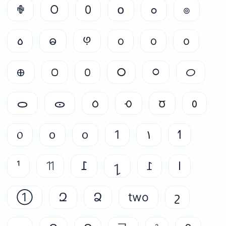
ꅵ
O
᠐
໐
๐
๏
꧞
ဓ
ꚩ
᪀
ᩅ
᪐
᪠
ꢝ
꣐
᮰
᳃
ᝪ
ᯆ
ᯣ
ᰓ
ᰆ
ᰗ
᱀
᥆
᭐
᭵
1
١
ߗ
¹
ꔔ
߁
႑
ꛬ
Ι
①
Զ
Ձ
two
շ