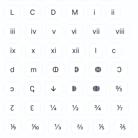
Ⅼ
Ⅽ
Ⅾ
Ⅿ
ⅰ
ⅱ
ⅲ
ⅳ
ⅴ
ⅵ
ⅶ
ⅷ
ⅸ
ⅹ
ⅺ
ⅻ
ⅼ
ⅽ
ⅾ
ⅿ
ↀ
ↁ
ↂ
Ↄ
ↄ
ↅ
ↆ
ↇ
ↈ
↉
↊
↋
¼
½
¾
⅐
⅑
⅒
⅓
⅔
⅕
⅖