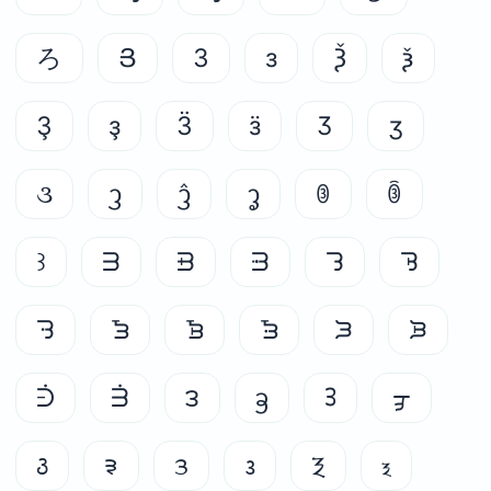
ろ
Յ
З
з
Ѯ
ѯ
Ҙ
ҙ
Ӟ
ӟ
Ӡ
ӡ
૩
ᦡ
ᦤ
ᧆ
ꋂ
ꋁ
꒱
ᗱ
ᗲ
ᗳ
ᘊ
ᘋ
ᘌ
ᘼ
ᘽ
ᘾ
ᙐ
ᙑ
ᣦ
ᣮ
౩
ᦃ
ᢃ
ᢖ
꣓
᱃
ᤋ
᭠
Ⲝ
ⲝ