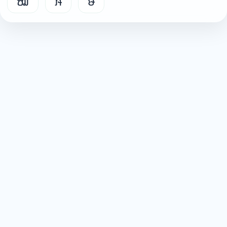
ໝ
ໞ
ໟ