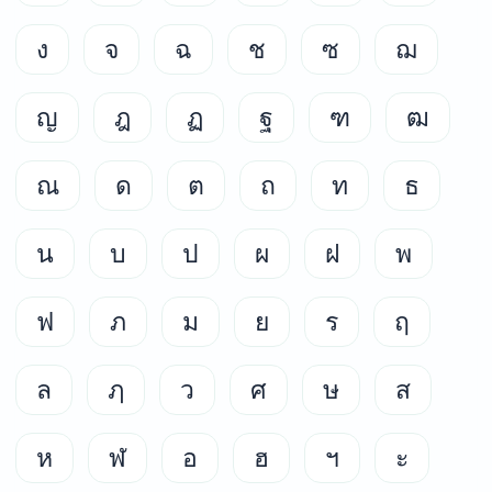
ง
จ
ฉ
ช
ซ
ฌ
ญ
ฎ
ฏ
ฐ
ฑ
ฒ
ณ
ด
ต
ถ
ท
ธ
น
บ
ป
ผ
ฝ
พ
ฟ
ภ
ม
ย
ร
ฤ
ล
ฦ
ว
ศ
ษ
ส
ห
ฬ
อ
ฮ
ฯ
ะ