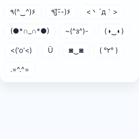
٩(^‿^)۶
٩(-̮̮̃-̃)۶
<丶´д｀>
(●*∩_∩*●)
~(^з^)-
(◑‿◐)
<('o'<)
Ü
◙‿◙
( °٢° )
.=^.^=