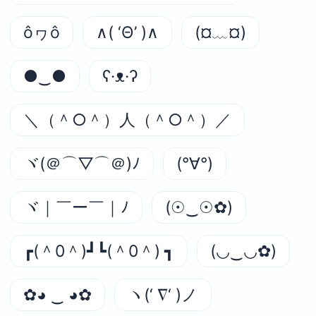
ôヮô
∧( ‘Θ’ )∧
(¤﹏¤)
●‿●
ʕ·ᴥ·ʔ
＼（＾○＾）人（＾○＾）／
ヾ(＠⌒▽⌒＠)ﾉ
(°∀°)
ヾ｜￣ー￣｜ﾉ
(☉‿☉✿)
┏(＾0＾)┛┗(＾0＾) ┓
(◡‿◡✿)
✿◕ ‿ ◕✿
ヽ(‘ ∇‘ )ノ