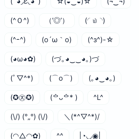
( ́ ◕◞ε◟◕`)
☆(◒‿◒)☆
(¬‿¬)
(^Ｏ^)
（’◎’）
(◜௰◝)
(^ｰ^)
(o´ω｀o)
(^з^)-☆
(◕ω◕✿)
(づ｡◕‿‿◕｡)づ
(ﾟ▽^*)
(⌒o⌒)
(｡◕‿◕｡)
(✪㉨✪)
(ᅌᴗᅌ* )
^L^
(\/) (°„°) (\/)
＼(*^▽^*)/
(◠△◠✿)
^^
|◔◡◉|