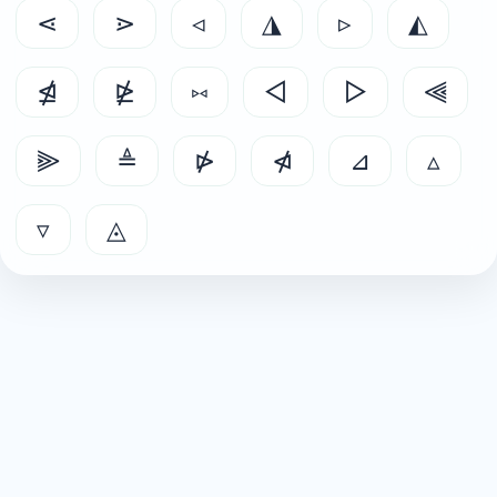
⋖
⋗
◃
◮
▹
◭
⋬
⋭
⑅
◅
▻
⫷
⫸
≜
⋫
⋪
⊿
▵
▿
◬