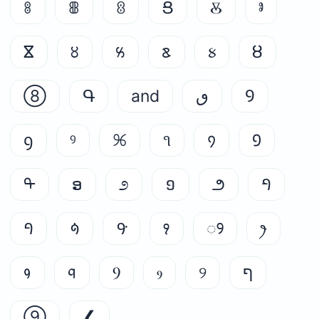
ꗚ
ꕬ
ꐪ
Ց
Ⰻ
ⱁ
ⴵ
꣔
꣕
ᰣ
᥍
ȣ
⑧
Գ
and
ٯ
Ꝯ
ꝯ
ꝰ
ꕑ
૧
᠀
᠑
ᠲ
ອ
೨
១
౨
ꚿ
ꛀ
ꛜ
ꛝ
꣑
ꢾ
ꫂ
᱁
ᤚ
Ⳋ
ⳋ
୨
ף
⑨
❮