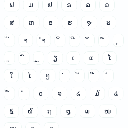
ຟ
ມ
ຢ
ຣ
ລ
ວ
ສ
ຫ
ອ
ຮ
ຯ
ະ
າ
ຳ
ຽ
ເ
ແ
ໂ
ໃ
ໄ
ໆ
໐
໑
໒
໓
໔
໕
໖
໗
໘
໙
ໜ